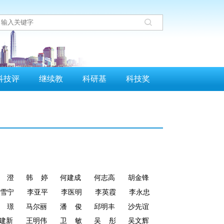
科技评
继续教
科研基
科技奖
估
育
金
励
澄
韩
婷
何建成
何志高
胡金锋
雪宁
李亚平
李医明
李英霞
李永忠
璟
马尔丽
潘
俊
邱明丰
沙先谊
建新
王明伟
卫
敏
吴
彤
吴文辉