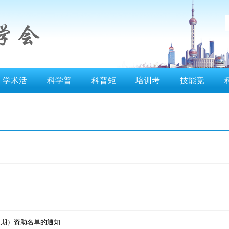
学术活
科学普
科普矩
培训考
技能竞
动
及
阵
试
赛
二期）资助名单的通知