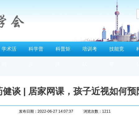
学术活
科学普
科普矩
培训考
技能竞
动
及
阵
试
赛
药健谈 | 居家网课，孩子近视如何预
发布日期：2022-06-27 14:07:37
浏览次数：1211