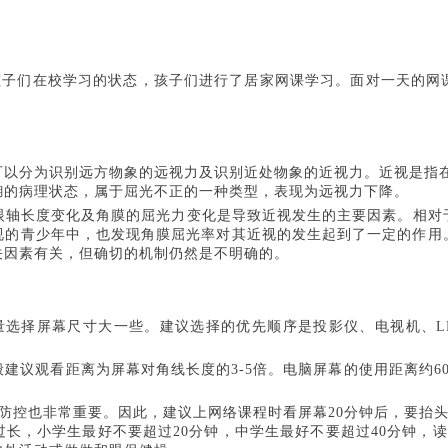
孩子们在校学习的状态，孩子们进行了居家网课学习。面对一天的网
分为识别远方物象的远视力及识别近处物象的近视力。近视是指在
糊的病理状态，属于屈光不正的一种类型，表现为远视力下降。
长度变化及角膜的屈光力变化是导致近视发生的主要因素。相对
视的青少年中，也发现角膜屈光率对其近视的发生起到了一定的作用
关因素有关，但确切的机制仍然是不明确的。
择屏幕尺寸大一些。建议选择的优先顺序是投影仪、电视机、L
议观看距离为屏幕对角线长度的3-5倍。电脑屏幕的使用距离约60
控也非常重要。因此，建议上网络课程时看屏幕20分钟后，要抬头眺
，小学生最好不要超过20分钟，中学生最好不要超过40分钟，读写