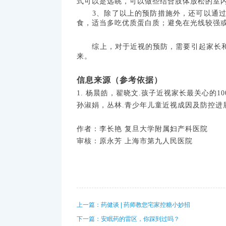
式可以是远眺，可以做些结合肢体放松的室
3、除了以上的预防措施外，还可以通过改
食，适当多吃优质蛋白质；避免在光线较强
综上，对于近视的预防，需要引起家长和孩
来。
信息来源（参考依据）
1. 杨晨皓，翟晓文.孩子近视家长最关心的100
孙淑娟，丛林.青少年儿童近视成因及防控进展[J].
作者：李长艳 复旦大学附属妇产科医院
审核：原永芳 上海市第九人民医院
上一篇：药健谈 | 药师教您宅家控糖小妙招
下一篇：安眠药的雷区，你踩到过吗？