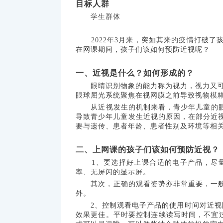
目标人群
学生群体
2022年3月来，突如其来的疫情打破了
在网课期间，孩子们该如何预防近视呢？
一、近视是什么？如何形成的？
眼睛识别物象的能力称为视力，视力又可以
眼球屈光系统聚焦在视网膜之前导致视物模
从近视发生的机制来看，青少年儿童的眼轴
导致青少年儿童发生近视的原因，在部分近
要与遗传、患者年龄、患者性别及环境等相
二、上网课的孩子们该如何预防近视？
1、要选择好上课合适的电子产品，尽量选
率、无屏闪的显示屏。
其次，正确的观看姿势亦非常重要，一般建
外。
2、控制观看电子产品的使用时间对近视防
效果更佳。平时要控制连续读写时间，不宜过长