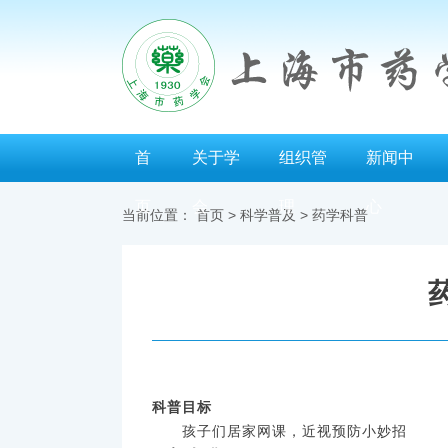
首
关于学
组织管
新闻中
页
会
理
心
当前位置：
首页
>
科学普及
>
药学科普
科普目标
孩子们居家网课，近视预防小妙招