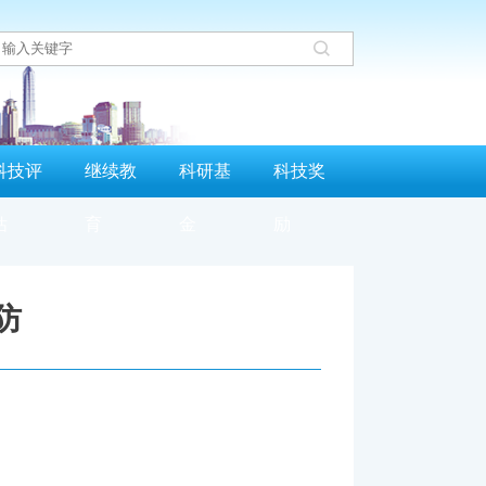
科技评
继续教
科研基
科技奖
估
育
金
励
防