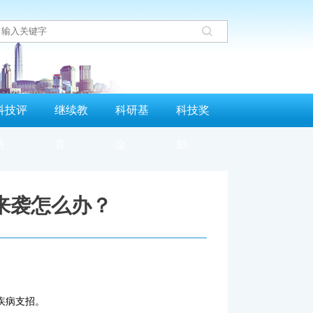
科技评
继续教
科研基
科技奖
估
育
金
励
”来袭怎么办？
疾病支招。