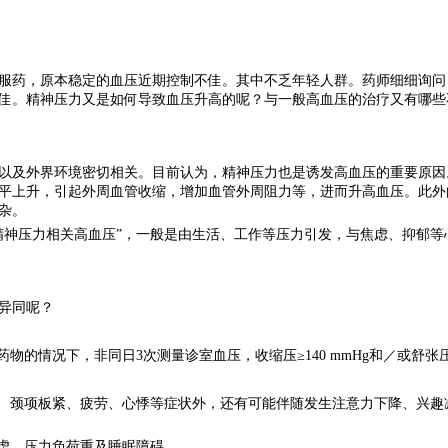
药，原本稳定的血压近期控制不佳。其中不乏年轻人群。药师细细询问
佳。精神压力又是如何导致血压升高的呢？与一般高血压的治疗又有哪些
及外界环境密切相关。目前认为，精神压力也是诱发高血压的重要原因
平上升，引起外周血管收缩，增加血管外周阻力等，进而升高血压。此外
杂。
精神压力相关高血压”，一般是由生活、工作等压力引发，与焦虑、抑郁等
异同呢？
的情况下，非同日3次测量诊室血压，收缩压≥140 mmHg和／或舒张压≥
、颈项板紧、疲劳、心悸等症状外，还有可能伴随发生注意力下降、兴趣
虑、压力负荷重及睡眠障碍。