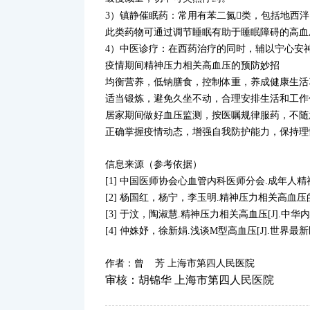
3）镇静催眠药：常用有苯二氮类，包括地西
此类药物可通过调节睡眠有助于睡眠障碍的高血
4）中医诊疗：在西药治疗的同时，辅以宁心安
疫情期间精神压力相关高血压的预防妙招
均衡营养，低钠膳食，控制体重，养成健康生活
适当锻炼，避免久坐不动，合理安排生活和工作
居家期间做好血压监测，按医嘱规律服药，不随
正确掌握疫情动态，增强自我防护能力，保持理
信息来源（参考依据）
[1] 中国医师协会心血管内科医师分会.成年人精神压力相
[2] 杨国红，杨宁，李玉明.精神压力相关高血压的识别
[3] 于汶，陶淑慧.精神压力相关高血压[J].中华内科杂志
[4] 仲姝妤，徐新娟.浅谈M型高血压[J].世界最新医学信息文
作者：曾 芳 上海市第四人民医院
审核：胡锦华
上海市第四人民医院