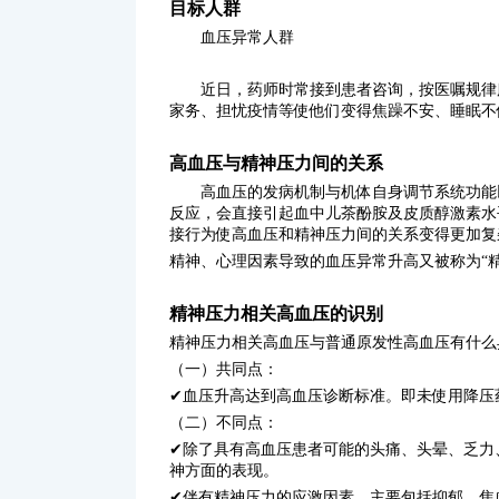
目标人群
血压异常人群
近日，药师时常接到患者咨询，按医嘱规律服
家务、担忧疫情等使他们变得焦躁不安、睡眠不
高血压与精神压力间的关系
高血压的发病机制与机体自身调节系统功能以
反应，会直接引起血中儿茶酚胺及皮质醇激素水
接行为使高血压和精神压力间的关系变得更加复
精神、心理因素导致的血压异常升高又被称为“
精神压力相关高血压的识别
精神压力相关高血压与普通原发性高血压有什么
（一）共同点：
✔血压升高达到高血压诊断标准。即未使用降压药物
（二）不同点：
✔除了具有高血压患者可能的头痛、头晕、乏力
神方面的表现。
✔伴有精神压力的应激因素，主要包括抑郁、焦