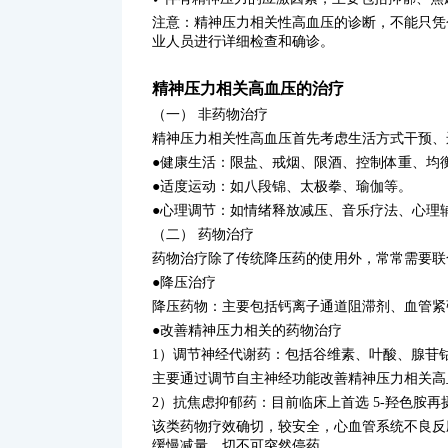
注意：精神压力相关性高血压的诊断，不能只凭
业人员进行详细检查和确诊。
精神压力相关高血压的治疗
（一） 非药物治疗
精神压力相关性高血压首先考虑生活方式干预、
●健康生活：限盐、戒烟、限酒、控制体重、均
●适度运动：如八段锦、太极拳、瑜伽等。
●心理调节：如情绪释放减压、音乐疗法、心理
（二） 药物治疗
药物治疗除了传统降压药的使用外，常常需要联
●降压治疗
降压药物：主要包括钙离子通道阻滞剂、血管紧
●改善精神压力相关的药物治疗
1）调节神经代谢药：包括谷维素、叶酸、腺苷
主要通过调节自主神经功能改善精神压力相关高
2）抗焦虑抑郁药：目前临床上首选 5-羟色胺再
该类药物疗效确切，较安全，心血管系统不良反
缓慢减量，切不可突然停药。