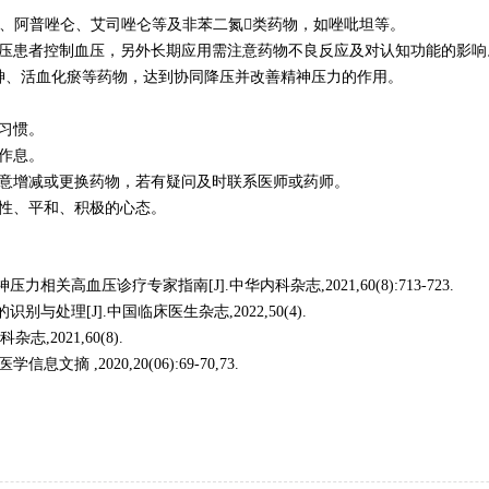
泮、阿普唑仑、艾司唑仑等及非苯二氮类药物，如唑吡坦等。
压患者控制血压，另外长期应用需注意药物不良反应及对认知功能的影响
神、活血化瘀等药物，达到协同降压并改善精神压力的作用。
习惯。
作息。
意增减或更换药物，若有疑问及时联系医师或药师。
性、平和、积极的心态。
关高血压诊疗专家指南[J].中华内科杂志,2021,60(8):713-723.
与处理[J].中国临床医生杂志,2022,50(4).
,2021,60(8).
摘 ,2020,20(06):69-70,73.