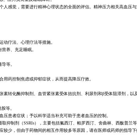
个人感觉，需要进行精神心理状态的全面的评估。精神压力相关高血压与
运动疗法、心理疗法等措施。
衡营养、充足睡眠。
辅导等。
合用药控制焦虑或抑郁症状，从而提高降压疗效。
张素转化酶抑制剂、血管紧张素受体拮抗剂、利尿剂和β受体阻滞剂，以
钴胺等。
血压患者症状；予以科学适当补充可助于患者血压的控制。
摄取抑制剂（SSRIs），主要包括氟西汀、帕罗西汀、舍曲林、西酞普兰
应较少，但由于药物间的相互作用较多等原因，请在医师或药师的指导下