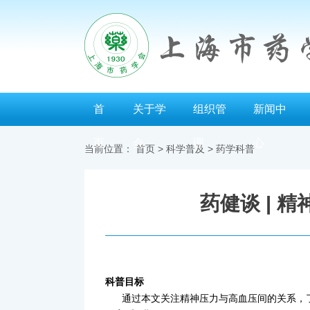
首
关于学
组织管
新闻中
页
会
理
心
当前位置：
首页
>
科学普及
>
药学科普
药健谈 | 
科普目标
通过本文关注精神压力与高血压间的关系，了