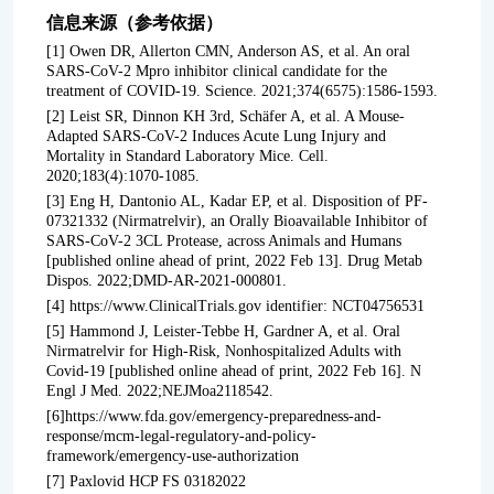
信息来源（参考依据）
[1] Owen DR, Allerton CMN, Anderson AS, et al. An oral
SARS-CoV-2 Mpro inhibitor clinical candidate for the
treatment of COVID-19. Science. 2021;374(6575):1586-1593.
[2] Leist SR, Dinnon KH 3rd, Schäfer A, et al. A Mouse-
Adapted SARS-CoV-2 Induces Acute Lung Injury and
Mortality in Standard Laboratory Mice. Cell.
2020;183(4):1070-1085.
[3] Eng H, Dantonio AL, Kadar EP, et al. Disposition of PF-
07321332 (Nirmatrelvir), an Orally Bioavailable Inhibitor of
SARS-CoV-2 3CL Protease, across Animals and Humans
[published online ahead of print, 2022 Feb 13]. Drug Metab
Dispos. 2022;DMD-AR-2021-000801.
[4] https://www.ClinicalTrials.gov identifier: NCT04756531
[5] Hammond J, Leister-Tebbe H, Gardner A, et al. Oral
Nirmatrelvir for High-Risk, Nonhospitalized Adults with
Covid-19 [published online ahead of print, 2022 Feb 16]. N
Engl J Med. 2022;NEJMoa2118542.
[6]https://www.fda.gov/emergency-preparedness-and-
response/mcm-legal-regulatory-and-policy-
framework/emergency-use-authorization
[7] Paxlovid HCP FS 03182022