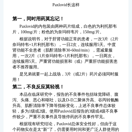
Paxlovid长这样
第一，同时用药莫忘记！
Paxlovid的内包装由两种药片组成，白色的为利托那韦
片，100mg/片；粉色的为奈玛特韦片，150mg/片。
根据说明书，对于肝肾功能正常的患者，一次3片（2片
奈玛特韦+1片利托那韦），一日2次，连续服用5天。中度
肾功能不全患者（肌酐清除率30-60ml/min），需减量服
用，一次2片（1片奈玛特韦+1片利托那韦），一日两次，
连续服用5天。严重肾功能损害和（或）严重肝功能损害患
者不推荐服用。
是兄弟就要一起上战场，3片（或2片）药片必须同时服
用！
第二，不良反应莫轻视！
本品在临床研究中，报告的不良事件包括味觉障碍、腹
泻、头痛、恶心和呕吐，以及D-D二聚体升高、谷丙转氨酶
升高、肌酐清除率下降等指标变化，上述不良事件总体较
轻，多为1级或2级。使用Paxlovid后报告的3级或4级不良事
件较少，严重不良事件及导致停药的不良事件罕见。
根据现有研究结论，Paxlovid总体安全性好，但由于这
个药物实在是太“新”了，仍需要用时间和更广泛人群使用的