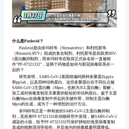
什么是Paxlovid？
Paxlovid是由奈玛特韦（Nirmatrelvir）和利托那韦
（Ritonavir,RTV）组成的复合制剂。利托那韦是拟肽类HIV-
1蛋白酶抑制剂，而奈玛特韦在取得正式命名前一直被称
作“PF-07321332”，这两个药物是如何与新冠病毒联系在一
起的？
研究表明，SARS-CoV-2基因组编码两种多聚蛋白pp1a
和pp1ab，以及四种结构蛋白。这些多聚蛋白在不同位点被
SARS-CoV-2主蛋白酶（Mpro，也称为3CL蛋白酶）裂解，
加工成对病毒复制至关重要的较短的非结构蛋白。鉴于主蛋
白酶Mpro在病毒复制中所起的关键作用，抑制主蛋白酶
Mpro的生成，成为了一种理想的治疗方法。
奈玛特韦正是一种有效的SARS-CoV-2主蛋白酶抑制
剂，其前身PF-07321332在动物研究中发现，被SARS-CoV-2
感染的小鼠，给予PF-07321332可保护肺组织免受病毒复制
造成的细胞浸润等损伤，并且体内的病毒载量明显降低。