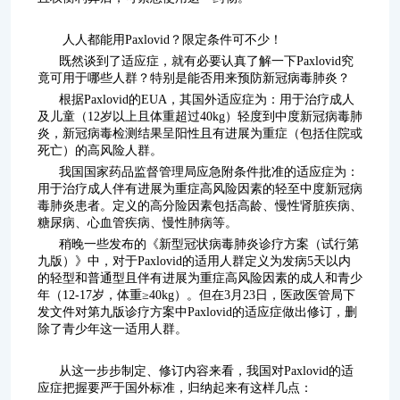
人人都能用Paxlovid？限定条件可不少！
既然谈到了适应症，就有必要认真了解一下Paxlovid究
竟可用于哪些人群？特别是能否用来预防新冠病毒肺炎？
根据Paxlovid的EUA，其国外适应症为：用于治疗成人
及儿童（12岁以上且体重超过40kg）轻度到中度新冠病毒肺
炎，新冠病毒检测结果呈阳性且有进展为重症（包括住院或
死亡）的高风险人群。
我国国家药品监督管理局应急附条件批准的适应症为：
用于治疗成人伴有进展为重症高风险因素的轻至中度新冠病
毒肺炎患者。定义的高分险因素包括高龄、慢性肾脏疾病、
糖尿病、心血管疾病、慢性肺病等。
稍晚一些发布的《新型冠状病毒肺炎诊疗方案（试行第
九版）》中，对于Paxlovid的适用人群定义为发病5天以内
的轻型和普通型且伴有进展为重症高风险因素的成人和青少
年（12-17岁，体重≥40kg）。但在3月23日，医政医管局下
发文件对第九版诊疗方案中Paxlovid的适应症做出修订，删
除了青少年这一适用人群。
从这一步步制定、修订内容来看，我国对Paxlovid的适
应症把握要严于国外标准，归纳起来有这样几点：