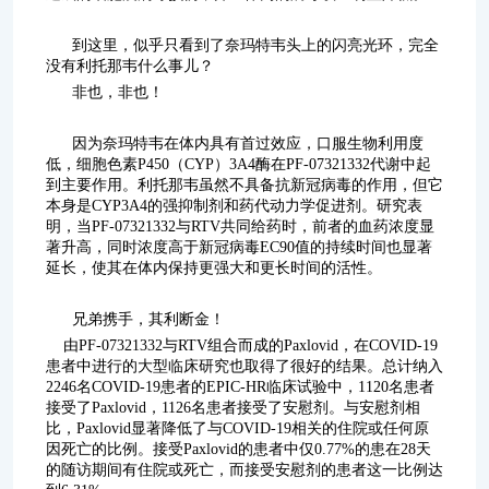
到这里，似乎只看到了奈玛特韦头上的闪亮光环，完全
没有利托那韦什么事儿？
非也，非也！
因为奈玛特韦在体内具有首过效应，口服生物利用度
低，细胞色素P450（CYP）3A4酶在PF-07321332代谢中起
到主要作用。利托那韦虽然不具备抗新冠病毒的作用，但它
本身是CYP3A4的强抑制剂和药代动力学促进剂。研究表
明，当PF-07321332与RTV共同给药时，前者的血药浓度显
著升高，同时浓度高于新冠病毒EC90值的持续时间也显著
延长，使其在体内保持更强大和更长时间的活性。
兄弟携手，其利断金！
由PF-07321332与RTV组合而成的Paxlovid，在COVID-19
患者中进行的大型临床研究也取得了很好的结果。总计纳入
2246名COVID-19患者的EPIC-HR临床试验中，1120名患者
接受了Paxlovid，1126名患者接受了安慰剂。与安慰剂相
比，Paxlovid显著降低了与COVID-19相关的住院或任何原
因死亡的比例。接受Paxlovid的患者中仅0.77%的患在28天
的随访期间有住院或死亡，而接受安慰剂的患者这一比例达