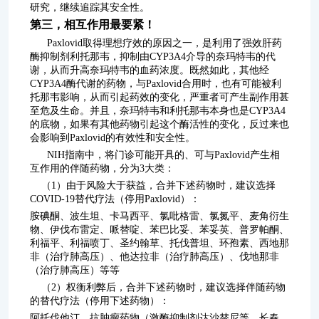
研究，继续追踪其安全性。
第三，相互作用最要紧！
Paxlovid取得理想疗效的原因之一，是利用了强效肝药
酶抑制剂利托那韦，抑制由CYP3A4介导的奈玛特韦的代
谢，从而升高奈玛特韦的血药浓度。既然如此，其他经
CYP3A4酶代谢的药物，与Paxlovid合用时，也有可能被利
托那韦影响，从而引起药效的变化，严重者可产生副作用甚
至危及生命。并且，奈玛特韦和利托那韦本身也是CYP3A4
的底物，如果有其他药物引起这个酶活性的变化，反过来也
会影响到Paxlovid的有效性和安全性。
NIH指南中，将门诊可能开具的、可与Paxlovid产生相
互作用的伴随药物，分为3大类：
（1）由于风险大于获益，合并下述药物时，建议选择
COVID-19替代疗法（停用Paxlovid）：
胺碘酮、波生坦、卡马西平、氯吡格雷、氯氮平、麦角衍生
物、伊伐布雷定、哌替啶、苯巴比妥、苯妥英、普罗帕酮、
利福平、利福喷丁、圣约翰草、托伐普坦、环孢素、西地那
非（治疗肺高压）、他达拉非（治疗肺高压）、伐地那非
（治疗肺高压）等等
（2）权衡利弊后，合并下述药物时，建议选择伴随药物
的替代疗法（停用下述药物）：
阿托伐他汀、抗肿瘤药物（激酶抑制剂达沙替尼等、长春