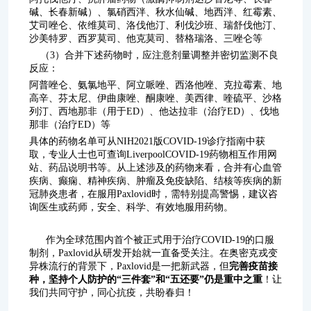
碱、长春新碱）、氯硝西泮、秋水仙碱、地西泮、红霉素、
艾司唑仑、依维莫司、洛伐他汀、利伐沙班、瑞舒伐他汀、
沙美特罗、西罗莫司、他克莫司、替格瑞洛、三唑仑等
（3）合并下述药物时，应注意剂量调整并密切监测不良
反应：
阿普唑仑、氨氯地平、阿立哌唑、西洛他唑、克拉霉素、地
高辛、芬太尼、伊曲康唑、酮康唑、美西律、喹硫平、沙格
列汀、西地那非（用于ED）、他达拉非（治疗ED）、伐地
那非（治疗ED）等
具体的药物名单可从NIH2021版COVID-19诊疗指南中获
取，专业人士也可查询LiverpoolCOVID-19药物相互作用网
站、药品说明书等。从上述涉及的药物来看，合并有心血管
疾病、癫痫、精神疾病、肿瘤及免疫缺陷、结核等疾病的新
冠肺炎患者，在服用Paxlovid时，需特别提高警惕，建议咨
询医生或药师，安全、科学、有效地服用药物。
作为全球范围内首个被正式用于治疗COVID-19的口服
制剂，Paxlovid从研发开始就一直备受关注。在奥密克戎变
异株流行的背景下，Paxlovid是一把新武器，但
完善疫苗接
种，坚持个人防护的“三件套”和“五还要”仍是重中之重
！让
我们共同守护，同心抗疫，共盼春归！